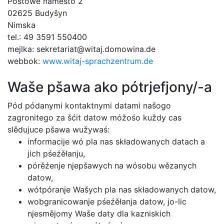
Postowe naměsto 2
02625 Budyšyn
Nimska
tel.: 49 3591 550400
mejlka: sekretariat@witaj.domowina.de
webbok:
www.witaj-sprachzentrum.de
Waše pšawa ako pótrjefjony/-a
Pód pódanymi kontaktnymi datami našogo
zagronitego za šćit datow móžośo kuždy cas
slědujuce pšawa wužywaś:
informacije wó pla nas składowanych datach a
jich pśeźěłanju,
pórěźenje njepšawych na wósobu wězanych
datow,
wótpóranje Wašych pla nas składowanych datow,
wobgranicowanje pśeźěłanja datow, jo-lic
njesmějomy Waše daty dla kazniskich