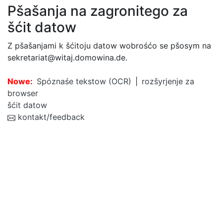
Pšašanja na zagronitego za
šćit datow
Z pšašanjami k šćitoju datow wobrośćo se pšosym na
sekretariat@witaj.domowina.de.
Nowe:
Spóznaśe tekstow (OCR)
|
rozšyrjenje za
browser
šćit datow
kontakt/feedback