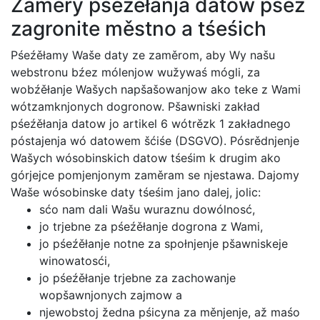
Zaměry pśeźěłanja datow pśez
zagronite městno a tśeśich
Pśeźěłamy Waše daty ze zaměrom, aby Wy našu
webstronu bźez mólenjow wužywaś mógli, za
wobźěłanje Wašych napšašowanjow ako teke z Wami
wótzamknjonych dogronow. Pšawniski zakład
pśeźěłanja datow jo artikel 6 wótrězk 1 zakładnego
póstajenja wó datowem šćiśe (DSGVO). Pósrědnjenje
Wašych wósobinskich datow tśeśim k drugim ako
górjejce pomjenjonym zaměram se njestawa. Dajomy
Waše wósobinske daty tśeśim jano dalej, jolic:
sćo nam dali Wašu wuraznu dowólnosć,
jo trjebne za pśeźěłanje dogrona z Wami,
jo pśeźěłanje notne za społnjenje pšawniskeje
winowatosći,
jo pśeźěłanje trjebne za zachowanje
wopšawnjonych zajmow a
njewobstoj žedna pśicyna za měnjenje, až maśo