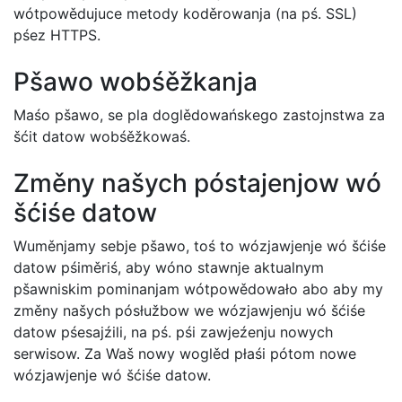
wótpowědujuce metody koděrowanja (na pś. SSL)
pśez HTTPS.
Pšawo wobśěžkanja
Maśo pšawo, se pla doglědowańskego zastojnstwa za
šćit datow wobśěžkowaś.
Změny našych póstajenjow wó
šćiśe datow
Wuměnjamy sebje pšawo, toś to wózjawjenje wó šćiśe
datow pśiměriś, aby wóno stawnje aktualnym
pšawniskim pominanjam wótpowědowało abo aby my
změny našych pósłužbow we wózjawjenju wó šćiśe
datow pśesajźili, na pś. pśi zawjeźenju nowych
serwisow. Za Waš nowy woglěd płaśi pótom nowe
wózjawjenje wó šćiśe datow.