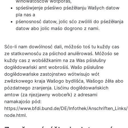
winowatosćow wótpóraś,
spśeśiwjenje pśeśiwo pśeźěłanju Wašych datow
pla nas a
pśenosnosć datow, jolic sćo zwólili do pśeźěłanja
datow abo jolic maśo dogrono z nami.
Sćo-li nam dowólnosć dali, móžośo toś tu kuždy cas
ze statkownosću za pśichod anulěrowaś. Móžośo se
kuždy cas z wobśěžkanim na za Was pśisłušny
doglědowański amt wobrośiś. Wašo pśisłušne
doglědowańske zastojnstwo wótwisujo wót
zwězkowego kraja Wašogo bydlišća, Wašogo źěła abo
pózdatnego zranjenja. Lisćinu doglědowańskich
amtow (za njezjawny wobceŕk) z adresami
namakajośo pód:
https://www.bfdi.bund.de/DE/Infothek/Anschriften_Links/a
node.html.