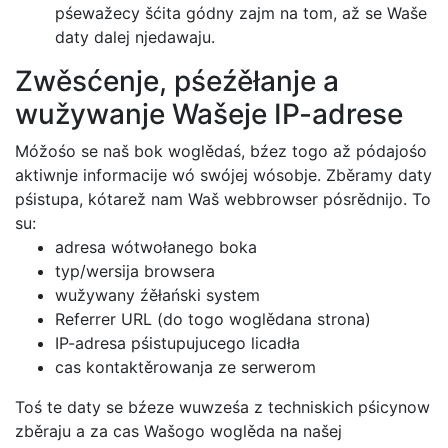
pśewažecy šćita gódny zajm na tom, až se Waše
daty dalej njedawaju.
Zwěsćenje, pśeźěłanje a
wužywanje Wašeje IP-adrese
Móžośo se naš bok woglědaś, bźez togo až pódajośo
aktiwnje informacije wó swójej wósobje. Zběramy daty
pśistupa, kótarež nam Waš webbrowser pósrědnijo. To
su:
adresa wótwołanego boka
typ/wersija browsera
wužywany źěłański system
Referrer URL (do togo woglědana strona)
IP-adresa pśistupujucego licadła
cas kontaktěrowanja ze serwerom
Toś te daty se bźeze wuwześa z techniskich pśicynow
zběraju a za cas Wašogo woglěda na našej