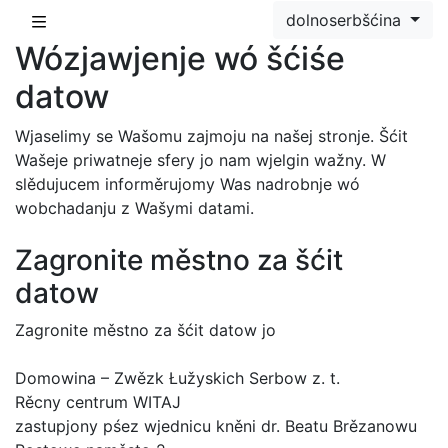
dolnoserbšćina
Wózjawjenje wó šćiśe
datow
Wjaselimy se Wašomu zajmoju na našej stronje. Šćit
Wašeje priwatneje sfery jo nam wjelgin wažny. W
slědujucem informěrujomy Was nadrobnje wó
wobchadanju z Wašymi datami.
Zagronite městno za šćit
datow
Zagronite městno za šćit datow jo
Domowina – Zwězk Łužyskich Serbow z. t.
Rěcny centrum WITAJ
zastupjony pśez wjednicu kněni dr. Beatu Brězanowu