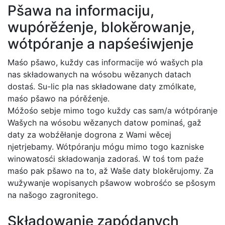
Pšawa na informaciju,
wupórěźenje, blokěrowanje,
wótpóranje a napśeśiwjenje
Maśo pšawo, kuždy cas informacije wó wašych pla
nas składowanych na wósobu wězanych datach
dostaś. Su-lic pla nas składowane daty zmólkate,
maśo pšawo na pórěźenje.
Móžośo sebje mimo togo kuždy cas sam/a wótpóranje
Wašych na wósobu wězanych datow pominaś, gaž
daty za wobźěłanje dogrona z Wami wěcej
njetrjebamy. Wótpóranju mógu mimo togo kazniske
winowatosći składowanja zadoraś. W toś tom paźe
maśo pak pšawo na to, až Waše daty blokěrujomy. Za
wužywanje wopisanych pšawow wobrośćo se pšosym
na našogo zagronitego.
Składowanje zapódanych