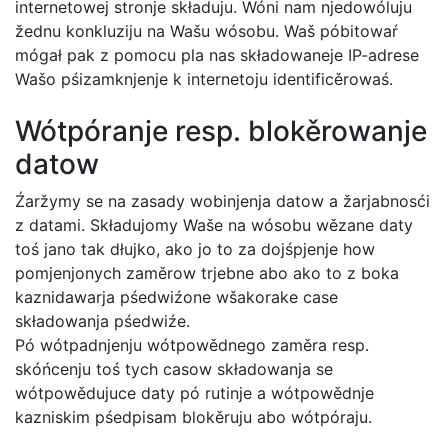
internetowej stronje składuju. Wóni nam njedowóluju
žednu konkluziju na Wašu wósobu. Waš póbitowaŕ
mógał pak z pomocu pla nas składowaneje IP-adrese
Wašo pśizamknjenje k internetoju identificěrowaś.
Wótpóranje resp. blokěrowanje
datow
Źaržymy se na zasady wobinjenja datow a žarjabnosći
z datami. Składujomy Waše na wósobu wězane daty
toś jano tak dłujko, ako jo to za dojśpjenje how
pomjenjonych zaměrow trjebne abo ako to z boka
kaznidawarja pśedwiźone wšakorake case
składowanja pśedwiźe.
Pó wótpadnjenju wótpowědnego zaměra resp.
skóńcenju toś tych casow składowanja se
wótpowědujuce daty pó rutinje a wótpowědnje
kazniskim pśedpisam blokěruju abo wótpóraju.