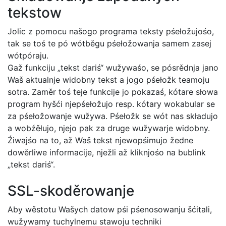
tekstow
Jolic z pomocu našogo programa teksty pśełožujośo,
tak se toś te pó wótběgu pśełožowanja samem zasej
wótpóraju.
Gaž funkciju „tekst dariś“ wužywaśo, se pósrědnja jano
Waš aktualnje widobny tekst a jogo pśełožk teamoju
sotra. Zaměr toś teje funkcije jo pokazaś, kótare słowa
program hyšći njepśełožujo resp. kótary wokabular se
za pśełožowanje wužywa. Pśełožk se wót nas składujo
a wobźěłujo, njejo pak za druge wužywarje widobny.
Źiwajśo na to, až Waš tekst njewopśimujo žedne
dowěrliwe informacije, nježli až kliknjośo na bublink
„tekst dariś“.
SSL-skoděrowanje
Aby wěstotu Wašych datow pśi pśenosowanju šćitali,
wužywamy tuchylnemu stawoju techniki