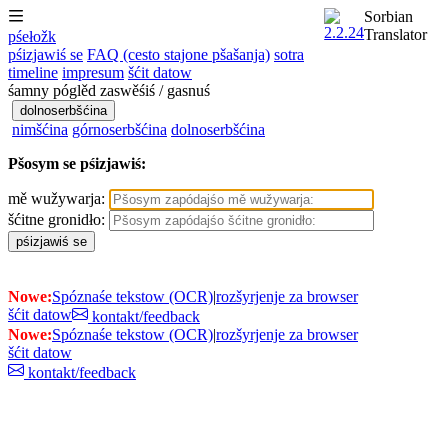
Sorbian
Translator
pśełožk
pśizjawiś se
FAQ (cesto stajone pšašanja)
sotra
timeline
impresum
šćit datow
śamny póglěd zaswěśiś / gasnuś
dolnoserbšćina
nimšćina
górnoserbšćina
dolnoserbšćina
Pšosym se pśizjawiś:
mě wužywarja:
šćitne gronidło:
Nowe:
Spóznaśe tekstow (OCR)
|
rozšyrjenje za browser
šćit datow
kontakt/feedback
Nowe:
Spóznaśe tekstow (OCR)
|
rozšyrjenje za browser
šćit datow
kontakt/feedback