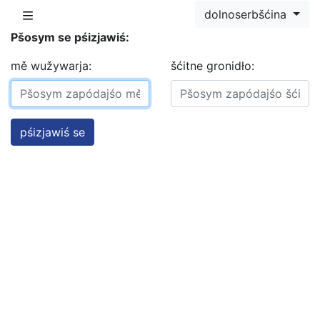
dolnoserbšćina
Pšosym se pśizjawiś:
mě wužywarja:
šćitne gronidło: