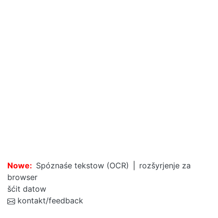
Nowe:
Spóznaśe tekstow (OCR)
|
rozšyrjenje za
browser
šćit datow
kontakt/feedback